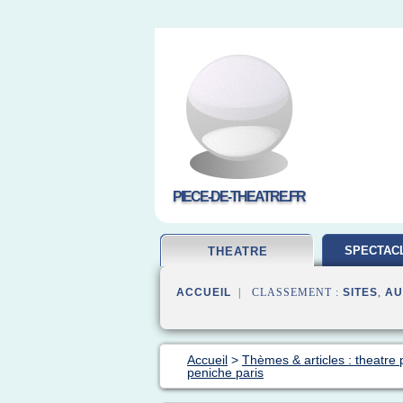
PIECE-DE-THEATRE.FR
SPECTACL
THEATRE
ACCUEIL
| CLASSEMENT :
SITES
,
AU
Accueil
>
Thèmes & articles : theatre 
peniche paris