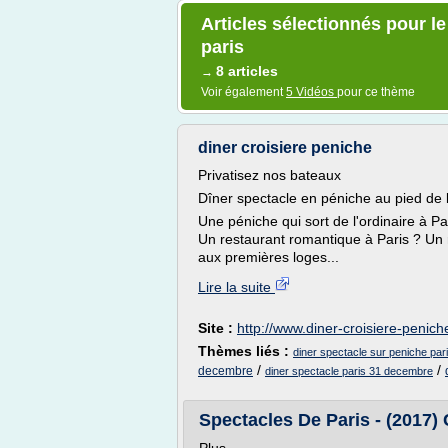
Articles sélectionnés pour l
paris
8 articles
→
Voir également
5 Vidéos
pour ce thème
diner croisiere peniche
Privatisez nos bateaux
Dîner spectacle en péniche au pied de l
Une péniche qui sort de l'ordinaire à Par
Un restaurant romantique à Paris ? Un 
aux premières loges...
Lire la suite
Site :
http://www.diner-croisiere-peniche
Thèmes liés :
diner spectacle sur peniche par
/
/
decembre
diner spectacle paris 31 decembre
Spectacles De Paris - (2017) C