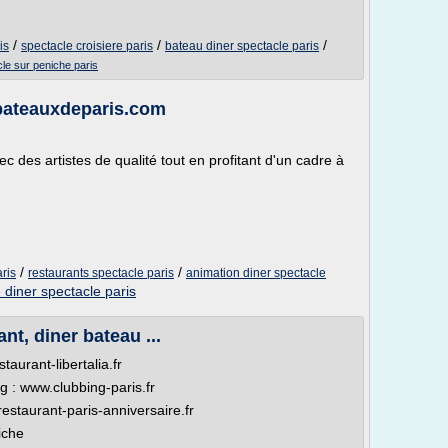
/
/
/
is
spectacle croisiere paris
bateau diner spectacle paris
cle sur peniche paris
 bateauxdeparis.com
ec des artistes de qualité tout en profitant d'un cadre à
/
/
ris
restaurants spectacle paris
animation diner spectacle
 diner spectacle paris
ant, diner bateau ...
aurant-libertalia.fr
g : www.clubbing-paris.fr
restaurant-paris-anniversaire.fr
iche