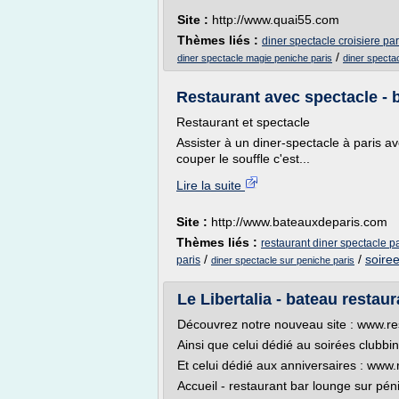
Site :
http://www.quai55.com
Thèmes liés :
diner spectacle croisiere par
/
diner spectacle magie peniche paris
diner specta
Restaurant avec spectacle -
Restaurant et spectacle
Assister à un diner-spectacle à paris av
couper le souffle c'est...
Lire la suite
Site :
http://www.bateauxdeparis.com
Thèmes liés :
restaurant diner spectacle pa
/
/
soiree
paris
diner spectacle sur peniche paris
Le Libertalia - bateau restaur
Découvrez notre nouveau site : www.rest
Ainsi que celui dédié au soirées clubbin
Et celui dédié aux anniversaires : www.
Accueil - restaurant bar lounge sur pén