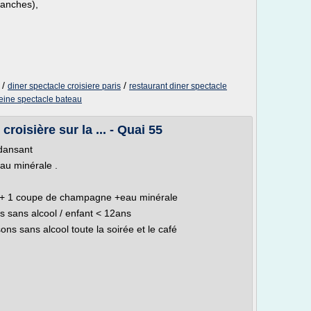
manches),
/
/
diner spectacle croisiere paris
restaurant diner spectacle
seine spectacle bateau
croisière sur la ... - Quai 55
 dansant
eau minérale .
in + 1 coupe de champagne +eau minérale
s sans alcool / enfant < 12ans
ns sans alcool toute la soirée et le café