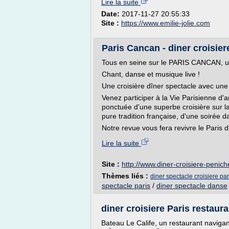
Lire la suite
Date:
2017-11-27 20:55:33
Site :
https://www.emilie-jolie.com
Paris Cancan - diner croisie
Tous en seine sur le PARIS CANCAN, une 
Chant, danse et musique live !
Une croisière dîner spectacle avec une
Venez participer à la Vie Parisienne d'
ponctuée d'une superbe croisière sur la
pure tradition française, d'une soirée d
Notre revue vous fera revivre le Paris d'
Lire la suite
Site :
http://www.diner-croisiere-peniche
Thèmes liés :
diner spectacle croisiere par
spectacle paris
/
diner spectacle danse
diner croisiere Paris restaura
Bateau Le Calife, un restaurant navigant