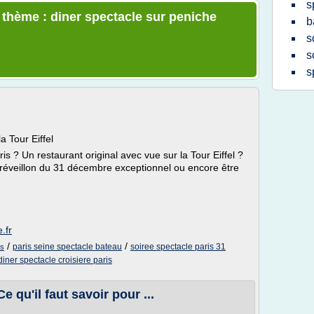
s
e thème : diner spectacle sur peniche
b
s
s
s
a Tour Eiffel
is ? Un restaurant original avec vue sur la Tour Eiffel ?
réveillon du 31 décembre exceptionnel ou encore être
.fr
/
/
paris seine spectacle bateau
soiree spectacle paris 31
is
diner spectacle croisiere paris
e qu'il faut savoir pour ...