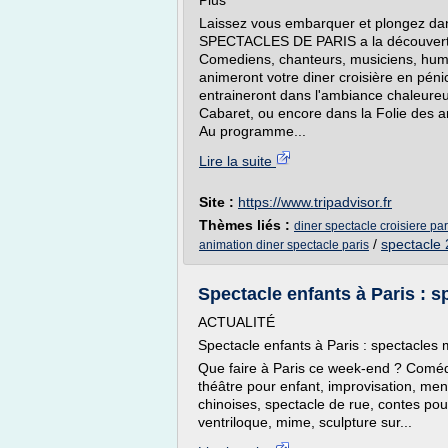
Plus
Laissez vous embarquer et plongez dans
SPECTACLES DE PARIS a la découverte 
Comediens, chanteurs, musiciens, humo
animeront votre diner croisière en pénic
entraineront dans l'ambiance chaleureu
Cabaret, ou encore dans la Folie des a
Au programme...
Lire la suite
Site :
https://www.tripadvisor.fr
Thèmes liés :
diner spectacle croisiere par
/
spectacle 
animation diner spectacle paris
Spectacle enfants à Paris : sp
ACTUALITÉ
Spectacle enfants à Paris : spectacles m
Que faire à Paris ce week-end ? Comédi
théâtre pour enfant, improvisation, me
chinoises, spectacle de rue, contes po
ventriloque, mime, sculpture sur...