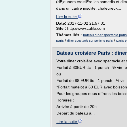
(dÈjeuners croisiËre les samedis et di
dans un cadre insolite, chaleureux...
Lire la suite
Date:
2017-11-02 21:57:31
Site :
http://www.calife.com
Thèmes liés :
bateau diner spectacle paris
/
/
paris
paris 
diner spectacle sur peniche paris
Bateau croisiere Paris : diner 
Votre diner croisière avec spectacle et
Forfait à 80EUR ttc - 1 punch - ½ vin -
ou
Forfait de 88 EUR ttc - 1 punch - ½ v
*Forfait matelot à 60 EUR avec boisson
Pour les groupes nous offrons les boisso
Horaires :
Arrivée à partir de 20h
Départ du bateau à...
Lire la suite