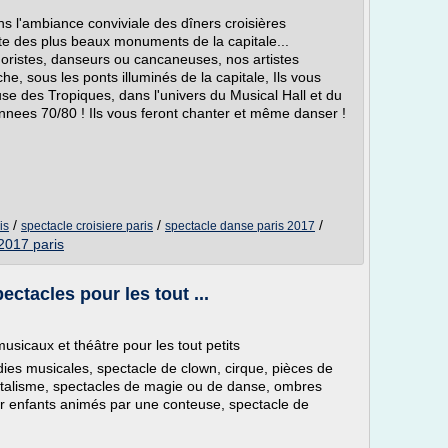
 l'ambiance conviviale des dîners croisières
des plus beaux monuments de la capitale...
ristes, danseurs ou cancaneuses, nos artistes
he, sous les ponts illuminés de la capitale, Ils vous
se des Tropiques, dans l'univers du Musical Hall et du
nnees 70/80 ! Ils vous feront chanter et même danser !
/
/
/
is
spectacle croisiere paris
spectacle danse paris 2017
2017 paris
ectacles pour les tout ...
usicaux et théâtre pour les tout petits
es musicales, spectacle de clown, cirque, pièces de
ntalisme, spectacles de magie ou de danse, ombres
ur enfants animés par une conteuse, spectacle de