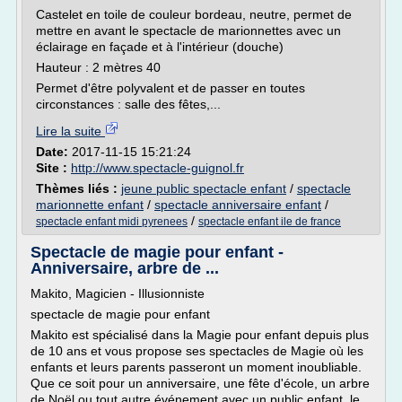
Castelet en toile de couleur bordeau, neutre, permet de
mettre en avant le spectacle de marionnettes avec un
éclairage en façade et à l'intérieur (douche)
Hauteur : 2 mètres 40
Permet d'être polyvalent et de passer en toutes
circonstances : salle des fêtes,...
Lire la suite
Date:
2017-11-15 15:21:24
Site :
http://www.spectacle-guignol.fr
Thèmes liés :
jeune public spectacle enfant
/
spectacle
marionnette enfant
/
spectacle anniversaire enfant
/
/
spectacle enfant midi pyrenees
spectacle enfant ile de france
Spectacle de magie pour enfant -
Anniversaire, arbre de ...
Makito, Magicien - Illusionniste
spectacle de magie pour enfant
Makito est spécialisé dans la Magie pour enfant depuis plus
de 10 ans et vous propose ses spectacles de Magie où les
enfants et leurs parents passeront un moment inoubliable.
Que ce soit pour un anniversaire, une fête d'école, un arbre
de Noël ou tout autre événement avec un public enfant, le