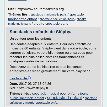
Site :
http://www.courantdartfrais.org
Thèmes liés :
/
spectacle
spectacle marionnette paris
marionnette enfant
/
/
spectacle noel enfant paris
theatre
/
theatre spectacle paris
marionnette paris
Spectacles enfants de Stéphy.
Un conteur pour les enfants
Des contes adaptés aux enfants. Pour des effectifs de
moins de 60 enfants, Stéphy vient dans votre école, votre
centres de loisirs, votre bibliothèque ou chez vous pour
raconter les plus belles histoires traditionnelles et
quelques contes de sa création.
Découvrez toutes les histoires et tous les contes
enregistrés en vidéo gratuitement sur cette playlist de...
Lire la suite
Date:
2017-03-27 16:04:26
Site :
http://www.stephy.fr
Thèmes liés :
spectacle musical pour enfant
/
jeune
spectacle d enfant
public spectacle enfant
/
/
spectacle
/
magie spectacle enfant
enfant oui