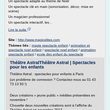
Un spectacle adapté au thème de Noël
Un spectacle clé en main (sonorisation, décor, mise en
scène)
Un magicien professionnel
Un spectacle interactif, les...
Lire la suite
Site :
http://www.magicelites.com
Thèmes liés :
magie spectacle enfant
/
animation et
spectacle noel enfant
/
spectacle noel enfant
/
animation
spectacle enfant
/
ecole des enfant du spectacle
Théâtre AstralThéâtre Astral | Spectacles
pour les enfants
Théâtre Astral : spectacles pour enfants à Paris
(un problème de connexion ? Contactez-nous au 01 43
73 13 93 !)
Deux créations « jeune public » inédites présentées en
novembre !
Chouette deux nouvelles créations sont à l'affiche du
Théâtre Astral en novembre 2017 :