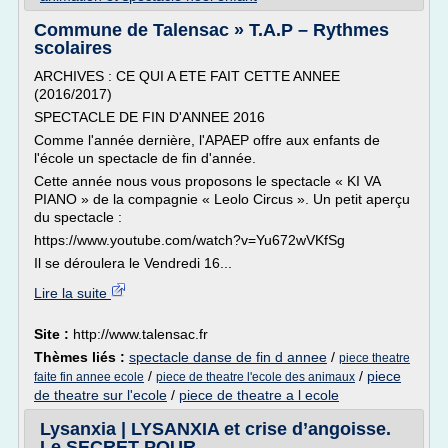
Commune de Talensac » T.A.P – Rythmes
scolaires
ARCHIVES : CE QUI A ETE FAIT CETTE ANNEE
(2016/2017)
SPECTACLE DE FIN D'ANNEE 2016
Comme l'année dernière, l'APAEP offre aux enfants de
l'école un spectacle de fin d'année.
Cette année nous vous proposons le spectacle « KI VA
PIANO » de la compagnie « Leolo Circus ». Un petit aperçu
du spectacle :
https://www.youtube.com/watch?v=Yu672wVKfSg
Il se déroulera le Vendredi 16...
Lire la suite
Site :
http://www.talensac.fr
Thèmes liés :
spectacle danse de fin d annee
/
piece theatre
/
/
piece
faite fin annee ecole
piece de theatre l'ecole des animaux
de theatre sur l'ecole
/
piece de theatre a l ecole
Lysanxia | LYSANXIA et crise d’angoisse.
Le SECRET POUR ...