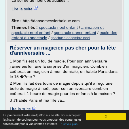
La soirée de noël des adultes...
Lire la suite
Site :
http://dansemessierbolduc.com
Thèmes liés :
spectacle noel enfant
/
animation et
spectacle noel enfant
/
spectacle danse enfant
/
ecole des
enfant du spectacle
/
spectacle decembre noel
Réserver un magicien pas cher pour la fête
d'anniversaire ...
1 Mon fils est un fou de magie. Pour son anniversaire
j'aimerais lui faire la surprise d'un magicien. Combien
coûterait un magicien à mon domicile, on habite Paris dans
le 15 �?me ?
2 Mon fils fait des tours de magie depuis qu'il a reçu une
boite de magie à noël, pour son anniversaire combien
coûterait 1 heure de magie pour les enfants à la maison ?
3 J'habite Paris et ma fille va...
Lire la suite
En poursuivant votre navigation sur ce site, vous acceptez
X
l'utilisation de cookies pour vous proposer des contenus et
Site :
http://www.magie-prod.com
services adaptés à vos centres d'intérêts.
En savoir plus
Thèmes liés :
animation anniversaire spectacle enfant