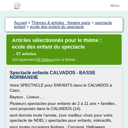
Menu
Accueil
>
Thèmes & articles : theatre paris
>
spectacle
enfant
>
ecole des enfant du spectacle
Articles sélectionnés pour le thème :
ecole des enfant du spectacle
57 articles
→
Voir également
56 Vidéos
pour ce thème
Spectacle enfants CALVADOS - BASSE
NORMANDIE
Votre SPECTACLE pour ENFANTS dans le CALVADOS à
Caen,
Bayeux , Lisieux , ..
Plusieurs spectacles pour enfants de 2 à 11 ans + familles..
sont proposés dans le CALVADOS (14).
sont donnés toute l'année, (voir meilleur choix pour votre
spectacle de NOEL ) spectacles pour enfants, intéractifs,
pour toutes occasions festives : Carnaval, Halloween,