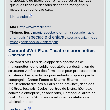
le spectacle de magie pour enfant de cet artiste. Les
quelques lignes ci-dessous donnent à manger aux
moteurs de recherche car...
Lire la suite
Site :
http://www.melkior.fr
Thèmes liés :
magie spectacle enfant
/
spectacle magie
spectacle d enfant
/
/
enfant paris
spectacle enfant ile de
/
france
sortie spectacle enfant paris
Courant d'Art Frais Théâtre marionnettes
Spectacles ...
Courant d'Art Frais développe des spectacles de
marionnettes jeune public, des ateliers à destination de
structures variées et des formations pour professionnels et
amateurs. Les spectacles pour enfants proposés par la
compagnie, Carton Pattes et Bizarre, Bizarre... sont
régulièrement diffusés à Paris et en province, dans des
théâtres, festivals, écoles, centres de loisirs, hôpitaux,
comités d'entreprise, associations, ludothèque, arbre de
noël... Courant d'Art Frais développe des ateliers de
fabrication et de...
Lire la suite