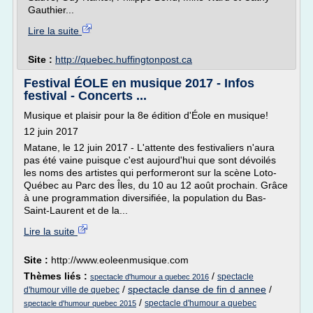
Gauthier...
Lire la suite
Site :
http://quebec.huffingtonpost.ca
Festival ÉOLE en musique 2017 - Infos
festival - Concerts ...
Musique et plaisir pour la 8e édition d'Éole en musique!
12 juin 2017
Matane, le 12 juin 2017 - L'attente des festivaliers n'aura
pas été vaine puisque c'est aujourd'hui que sont dévoilés
les noms des artistes qui performeront sur la scène Loto-
Québec au Parc des Îles, du 10 au 12 août prochain. Grâce
à une programmation diversifiée, la population du Bas-
Saint-Laurent et de la...
Lire la suite
Site :
http://www.eoleenmusique.com
Thèmes liés :
/
spectacle
spectacle d'humour a quebec 2016
/
spectacle danse de fin d annee
/
d'humour ville de quebec
/
spectacle d'humour a quebec
spectacle d'humour quebec 2015