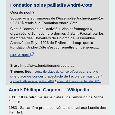
Fondation soins palliatifs André-Coté
Quoi de neuf ?
Souper vins et fromages de l'Assemblée Archevêque-Roy
: 2 375$ remis à la Fondation André-Côté
C'est à l'occasion de l'activité « Vins et fromages »,
organisée le 18 novembre dernier, à Saint-Pascal, par les
membres des Chevaliers de Colomb de l'assemblée
Archevêque Roy - 1026 de Rivière-du-Loup, que la
Fondation André-Côté s'est vu remettre un généreux...
Lire la suite
Site :
http://www.fondationandrecote.ca
Thèmes liés :
/
prix d
vente de place de concert d'occasion
une place de concert
/
spectacle de l ecole de musique
/
/
spectacle d'humour a quebec 2016
vente billet concert celine dion 2016
André-Philippe Gagnon — Wikipédia
1981 : Il se retrouve sur le plateau de l'émission de Michel
Jasmin .
1983 : Sa carrière prend son véritable envol aux Lundis des
Ha! Ha !.