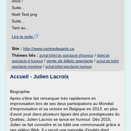
vous !
Suite...
Noël Test png
Suite...
Tant au...
Lire la suite
Site :
http://www.centredesarts.ca
Thèmes liés :
/
achat billet de spectacle d'humour
billet de
/
vente de billets spectacle
/
spectacle d humour
achat de billet
/
spectacle montreal
achat billet spectacle humour
Accueil - Julien Lacroix
Biographie
Après s'être fait remarquer très rapidement en
improvisation lors de ses deux participations au Mondial
d'improvisation et sa victoire en Belgique en 2013, en plus
d'avoir joué dans plusieurs ligues des plus prestigieuses du
Québec, Julien Lacroix se lance en humour. Dès 2015,
Julien se fait connaître et se bâtit une communauté grâce à
ses vidéos Web. Il y reçoit une panoplie d'invités dont