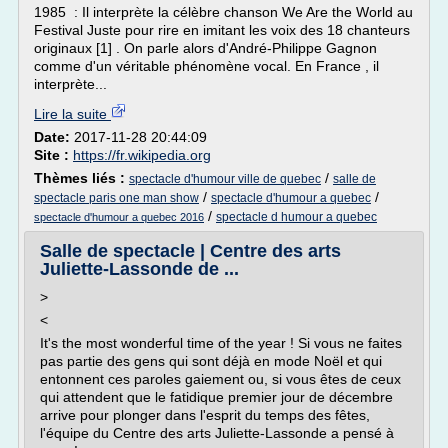
1985 : Il interprète la célèbre chanson We Are the World au
Festival Juste pour rire en imitant les voix des 18 chanteurs
originaux [1] . On parle alors d'André-Philippe Gagnon
comme d'un véritable phénomène vocal. En France , il
interprète...
Lire la suite
Date:
2017-11-28 20:44:09
Site :
https://fr.wikipedia.org
Thèmes liés :
/
spectacle d'humour ville de quebec
salle de
/
/
spectacle paris one man show
spectacle d'humour a quebec
/
spectacle d humour a quebec
spectacle d'humour a quebec 2016
Salle de spectacle | Centre des arts
Juliette-Lassonde de ...
>
<
It's the most wonderful time of the year ! Si vous ne faites
pas partie des gens qui sont déjà en mode Noël et qui
entonnent ces paroles gaiement ou, si vous êtes de ceux
qui attendent que le fatidique premier jour de décembre
arrive pour plonger dans l'esprit du temps des fêtes,
l'équipe du Centre des arts Juliette-Lassonde a pensé à