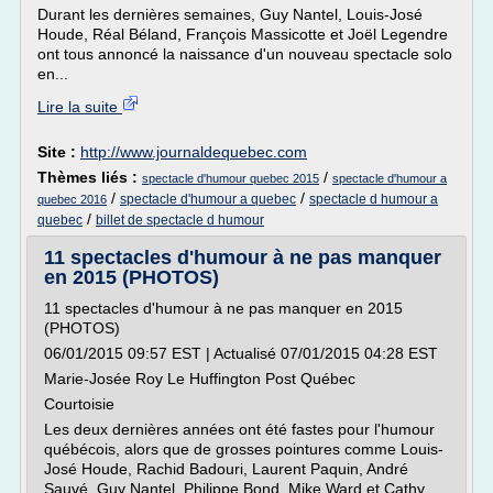
Durant les dernières semaines, Guy Nantel, Louis-José
Houde, Réal Béland, François Massicotte et Joël Legendre
ont tous annoncé la naissance d'un nouveau spectacle solo
en...
Lire la suite
Site :
http://www.journaldequebec.com
Thèmes liés :
/
spectacle d'humour quebec 2015
spectacle d'humour a
/
/
spectacle d'humour a quebec
spectacle d humour a
quebec 2016
/
quebec
billet de spectacle d humour
11 spectacles d'humour à ne pas manquer
en 2015 (PHOTOS)
11 spectacles d'humour à ne pas manquer en 2015
(PHOTOS)
06/01/2015 09:57 EST | Actualisé 07/01/2015 04:28 EST
Marie-Josée Roy Le Huffington Post Québec
Courtoisie
Les deux dernières années ont été fastes pour l'humour
québécois, alors que de grosses pointures comme Louis-
José Houde, Rachid Badouri, Laurent Paquin, André
Sauvé, Guy Nantel, Philippe Bond, Mike Ward et Cathy