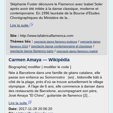
Stéphanie Fuster découvre le Flamenco avec Isabel Soler
après avoir été initiée à la danse classique, moderne et
contemporaine. En 1996 lauréate de la Bourse d'Etudes
Chorégraphiques du Ministère de la...
Lire la suite
Site :
http://www.lafabricaflamenca.com
Thèmes liés :
/
spectacle danse flamenco toulouse
spectacle danse
/
/
spectacle danse contemporaine et classique
flamenco 2016
/
spectacle danse flamenco paris
spectacle danse flamenco madrid
Carmen Amaya — Wikipédia
Biographie[ modifier | modifier le code ]
Née à Barcelone dans une famille de gitans catalans, elle
passe son enfance au Somorrostro (es) , bidonville bâti à
côté de la plage, près d'où se trouve actuellement le village
olympique . À l'âge de 6 ans, elle commence à danser dans
des restaurants de Barcelone, accompagnant son père,
José Amaya "El Chino", guitariste de flamenco [2]...
Lire la suite
Date:
2017-11-28 20:06:20