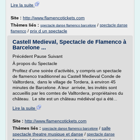
Lire la suite
Site :
http://www.flamencotickets.com
Thèmes liés :
/
spectacle danse
spectacle danse flamenco barcelone
/
prix d un spectacle
flamenco
Castell Medieval, Spectacle de Flamenco à
Barcelone ...
Précédent Pause Suivant
À propos du Spectacle
Profitez d'une soirée d'activités, y compris un spectacle
de flamenco traditionnel au Castell Medieval Conde de
Valltordera, dans le village de Tordera, à environ 45
minutes de Barcelone. A leur arrivée, les invités sont
accueillis par les comtes de Valltordera, propriétaires du
château. Le site est un château médiéval qui a été...
Lire la suite
Site :
http://www.flamencotickets.com
Thèmes liés :
/
salle
spectacle danse flamenco barcelone
spectacle theatre musique et danse
/
spectacle danse