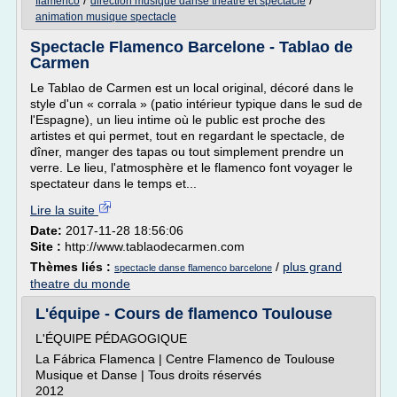
/
/
flamenco
direction musique danse theatre et spectacle
animation musique spectacle
Spectacle Flamenco Barcelone - Tablao de
Carmen
Le Tablao de Carmen est un local original, décoré dans le
style d'un « corrala » (patio intérieur typique dans le sud de
l'Espagne), un lieu intime où le public est proche des
artistes et qui permet, tout en regardant le spectacle, de
dîner, manger des tapas ou tout simplement prendre un
verre. Le lieu, l'atmosphère et le flamenco font voyager le
spectateur dans le temps et...
Lire la suite
Date:
2017-11-28 18:56:06
Site :
http://www.tablaodecarmen.com
Thèmes liés :
/
plus grand
spectacle danse flamenco barcelone
theatre du monde
L'équipe - Cours de flamenco Toulouse
L'ÉQUIPE PÉDAGOGIQUE
La Fábrica Flamenca | Centre Flamenco de Toulouse
Musique et Danse | Tous droits réservés
2012