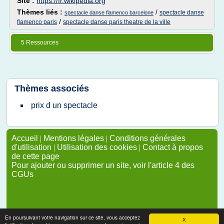
Site :
https://fr.wikipedia.org
Thèmes liés :
/
spectacle danse
spectacle danse flamenco barcelone
/
flamenco paris
spectacle danse paris theatre de la ville
5 Ressources
Thèmes associés
prix d un spectacle
Accueil
|
Mentions légales
|
Conditions générales
d'utilisation
|
Utilisation des cookies
|
Contact à propos
de cette page
Pour ajouter ou supprimer un site, voir l'article 4 des
CGUs
En poursuivant votre navigation sur ce site, vous acceptez
X