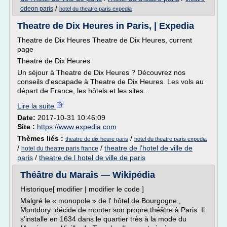
/
odeon paris
hotel du theatre paris expedia
Theatre de Dix Heures in Paris, | Expedia
Theatre de Dix Heures Theatre de Dix Heures, current
page
Theatre de Dix Heures
Un séjour à Theatre de Dix Heures ? Découvrez nos
conseils d'escapade à Theatre de Dix Heures. Les vols au
départ de France, les hôtels et les sites...
Lire la suite
Date:
2017-10-31 10:46:09
Site :
https://www.expedia.com
Thèmes liés :
/
theatre de dix heure paris
hotel du theatre paris expedia
/
/
theatre de l'hotel de ville de
hotel du theatre paris france
paris
/
theatre de l hotel de ville de paris
Théâtre du Marais — Wikipédia
Historique[ modifier | modifier le code ]
Malgré le « monopole » de l' hôtel de Bourgogne ,
Montdory décide de monter son propre théâtre à Paris. Il
s'installe en 1634 dans le quartier très à la mode du