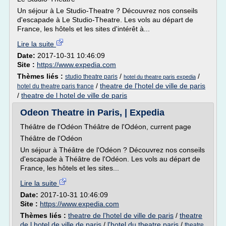
Un séjour à Le Studio-Theatre ? Découvrez nos conseils
d'escapade à Le Studio-Theatre. Les vols au départ de
France, les hôtels et les sites d'intérêt à...
Lire la suite
Date:
2017-10-31 10:46:09
Site :
https://www.expedia.com
Thèmes liés :
/
/
studio theatre paris
hotel du theatre paris expedia
/
theatre de l'hotel de ville de paris
hotel du theatre paris france
/
theatre de l hotel de ville de paris
Odeon Theatre in Paris, | Expedia
Théâtre de l'Odéon Théâtre de l'Odéon, current page
Théâtre de l'Odéon
Un séjour à Théâtre de l'Odéon ? Découvrez nos conseils
d'escapade à Théâtre de l'Odéon. Les vols au départ de
France, les hôtels et les sites...
Lire la suite
Date:
2017-10-31 10:46:09
Site :
https://www.expedia.com
Thèmes liés :
theatre de l'hotel de ville de paris
/
theatre
de l hotel de ville de paris
/
l'hotel du theatre paris
/
theatre