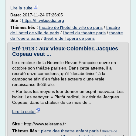
Lire la suite
Date:
2017-11-24 07:26:05
Site :
https://fr.wikipedia.org
Thèmes liés :
theatre de l'hotel de ville de paris
/
theatre
de l hotel de ville de paris
/
l'hotel du theatre paris
/
theatre
de l'opera paris
/
theatre de l opera de paris
Eté 1913 : aux Vieux-Colombier, Jacques
Copeau veut ...
Le directeur de la Nouvelle Revue Française ouvre en
octobre son théâtre parisien. Dans cette attente, il a
recruté onze comédiens, qu'il "décabotinise" à la
campagne afin d'en faire les acteurs d'une vraie
renaissance théâtrale.
« Par tous les moyens leur donner un esprit nouveau. Les
isoler. Les nettoyer. » Plutôt radical, le désir de Jacques
Copeau, dans la chaleur de ce mois de...
Lire la suite
Site :
http://www.telerama.fr
Thèmes liés :
piece dee theatre enfant paris
/
theatre de