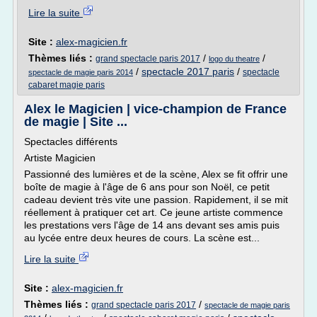
Lire la suite
Site :
alex-magicien.fr
Thèmes liés :
/
/
grand spectacle paris 2017
logo du theatre
/
spectacle 2017 paris
/
spectacle
spectacle de magie paris 2014
cabaret magie paris
Alex le Magicien | vice-champion de France
de magie | Site ...
Spectacles différents
Artiste Magicien
Passionné des lumières et de la scène, Alex se fit offrir une
boîte de magie à l'âge de 6 ans pour son Noël, ce petit
cadeau devient très vite une passion. Rapidement, il se mit
réellement à pratiquer cet art. Ce jeune artiste commence
les prestations vers l'âge de 14 ans devant ses amis puis
au lycée entre deux heures de cours. La scène est...
Lire la suite
Site :
alex-magicien.fr
Thèmes liés :
/
grand spectacle paris 2017
spectacle de magie paris