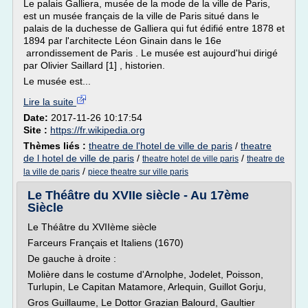
Le palais Galliera, musée de la mode de la ville de Paris,
est un musée français de la ville de Paris situé dans le
palais de la duchesse de Galliera qui fut édifié entre 1878 et
1894 par l'architecte Léon Ginain dans le 16e
arrondissement de Paris . Le musée est aujourd'hui dirigé
par Olivier Saillard [1] , historien.
Le musée est...
Lire la suite
Date:
2017-11-26 10:17:54
Site :
https://fr.wikipedia.org
Thèmes liés :
theatre de l'hotel de ville de paris
/
theatre
de l hotel de ville de paris
/
/
theatre hotel de ville paris
theatre de
/
la ville de paris
piece theatre sur ville paris
Le Théâtre du XVIIe siècle - Au 17ème
Siècle
Le Théâtre du XVIIème siècle
Farceurs Français et Italiens (1670)
De gauche à droite :
Molière dans le costume d'Arnolphe, Jodelet, Poisson,
Turlupin, Le Capitan Matamore, Arlequin, Guillot Gorju,
Gros Guillaume, Le Dottor Grazian Balourd, Gaultier