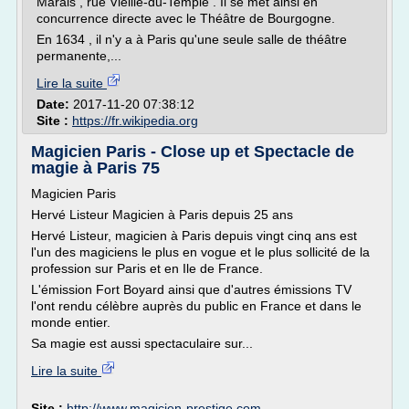
Marais , rue Vieille-du-Temple . Il se met ainsi en
concurrence directe avec le Théâtre de Bourgogne.
En 1634 , il n'y a à Paris qu'une seule salle de théâtre
permanente,...
Lire la suite
Date:
2017-11-20 07:38:12
Site :
https://fr.wikipedia.org
Magicien Paris - Close up et Spectacle de
magie à Paris 75
Magicien Paris
Hervé Listeur Magicien à Paris depuis 25 ans
Hervé Listeur, magicien à Paris depuis vingt cinq ans est
l'un des magiciens le plus en vogue et le plus sollicité de la
profession sur Paris et en Ile de France.
L'émission Fort Boyard ainsi que d'autres émissions TV
l'ont rendu célèbre auprès du public en France et dans le
monde entier.
Sa magie est aussi spectaculaire sur...
Lire la suite
Site :
http://www.magicien-prestige.com