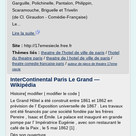
Garguille, Polichinelle, Pantalon, Philippin,
Scaramouche, Briguelle et Trivelin
(de Cl. Giraudon - Comédie-Française)
Le...
Lire la suite
Site :
http://17emesiecle.free.fr
Thèmes liés :
theatre de l'hotel de ville de paris
/
l'hotel
du theatre paris
/
theatre de l hotel de ville de paris
/
/
theatre comedie francaise paris
auteur de piece de theatre 17eme
siecle
InterContinental Paris Le Grand —
Wikipédia
Histoire[ modifier | modifier le code ]
Le Grand Hôtel a été construit entre 1861 et 1862 en
prévision de l' Exposition universelle de 1867 . Les travaux
ont été financés par une société fondée par les frères
Pereire , Isaac et Émile. Le palace est inauguré en grande
pompe par l' Impératrice Eugénie , avec son restaurant le
café de la Paix , le 5 mai 1862 [1] .
Dès son ouverture...