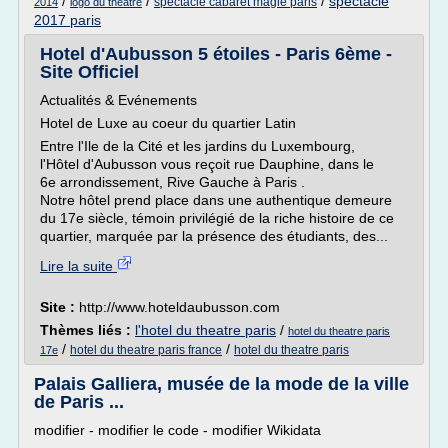
/
/
/
spectacle
spectacle cabaret magie paris
2014
logo du theatre
2017 paris
Hotel d'Aubusson 5 étoiles - Paris 6ème -
Site Officiel
Actualités & Evénements
Hotel de Luxe au coeur du quartier Latin
Entre l'Ile de la Cité et les jardins du Luxembourg,
l'Hôtel d'Aubusson vous reçoit rue Dauphine, dans le
6e arrondissement, Rive Gauche à Paris .
Notre hôtel prend place dans une authentique demeure
du 17e siècle, témoin privilégié de la riche histoire de ce
quartier, marquée par la présence des étudiants, des...
Lire la suite
Site :
http://www.hoteldaubusson.com
Thèmes liés :
l'hotel du theatre paris
/
hotel du theatre paris
/
/
hotel du theatre paris france
hotel du theatre paris
17e
Palais Galliera, musée de la mode de la ville
de Paris ...
modifier - modifier le code - modifier Wikidata