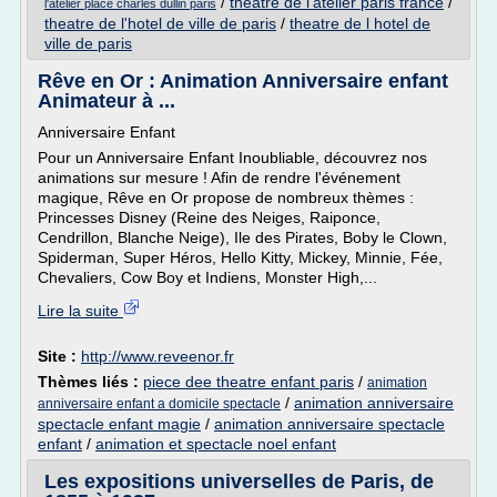
/
theatre de l'atelier paris france
/
l'atelier place charles dullin paris
theatre de l'hotel de ville de paris
/
theatre de l hotel de
ville de paris
Rêve en Or : Animation Anniversaire enfant
Animateur à ...
Anniversaire Enfant
Pour un Anniversaire Enfant Inoubliable, découvrez nos
animations sur mesure ! Afin de rendre l'événement
magique, Rêve en Or propose de nombreux thèmes :
Princesses Disney (Reine des Neiges, Raiponce,
Cendrillon, Blanche Neige), Ile des Pirates, Boby le Clown,
Spiderman, Super Héros, Hello Kitty, Mickey, Minnie, Fée,
Chevaliers, Cow Boy et Indiens, Monster High,...
Lire la suite
Site :
http://www.reveenor.fr
Thèmes liés :
piece dee theatre enfant paris
/
animation
/
animation anniversaire
anniversaire enfant a domicile spectacle
spectacle enfant magie
/
animation anniversaire spectacle
enfant
/
animation et spectacle noel enfant
Les expositions universelles de Paris, de