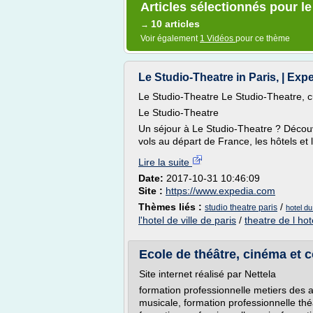
Articles sélectionnés pour le
10 articles
→
Voir également
1 Vidéos
pour ce thème
Le Studio-Theatre in Paris, | Exp
Le Studio-Theatre Le Studio-Theatre, 
Le Studio-Theatre
Un séjour à Le Studio-Theatre ? Décou
vols au départ de France, les hôtels et le
Lire la suite
Date:
2017-10-31 10:46:09
Site :
https://www.expedia.com
Thèmes liés :
/
studio theatre paris
hotel du
l'hotel de ville de paris
/
theatre de l hot
Ecole de théâtre, cinéma et c
Site internet réalisé par Nettela
formation professionnelle metiers des 
musicale, formation professionnelle théâ