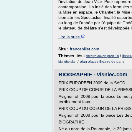
l'invitation de Jean Vilar. Pour répond
contemporaine, il a initié des formule
la Mise en espace, le Chantier, la Mis
bien sûr les Spectacles, finalité espéré
au long de l'année par l'équipe de Thé
le plateau de théâtre s'est développée l'
Lire la suite
Site :
francebillet.com
Thèmes liés :
/
theatr
theatre ouvert paris 18
/
plan places theatre de paris
blanche plan
BIOGRAPHIE - visniec.com
PRIX EUROPEEN 2009 de la SACD
PRIX COUP DE COEUR DE LA PRESS
Avignon off 2009 pour la pièce Le mot
terriblement faux
PRIX COUP DU COEUR DE LA PRESS
Avignon off 2008 pour la pièce Les dét
BIOGRAPHIE
Né au nord de la Roumanie, le 29 jan