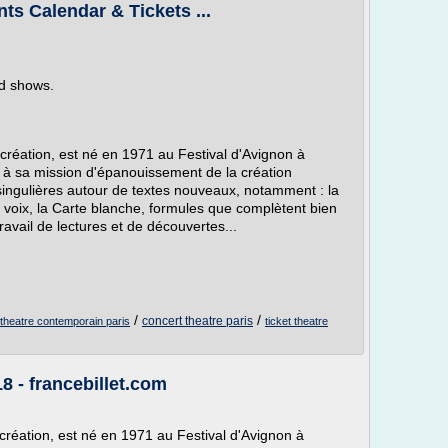
nts Calendar & Tickets ...
ed shows.
création, est né en 1971 au Festival d'Avignon à
re à sa mission d'épanouissement de la création
 singulières autour de textes nouveaux, notamment : la
 voix, la Carte blanche, formules que complètent bien
travail de lectures et de découvertes...
/
/
concert theatre paris
ie theatre contemporain paris
ticket theatre
- francebillet.com
création, est né en 1971 au Festival d'Avignon à