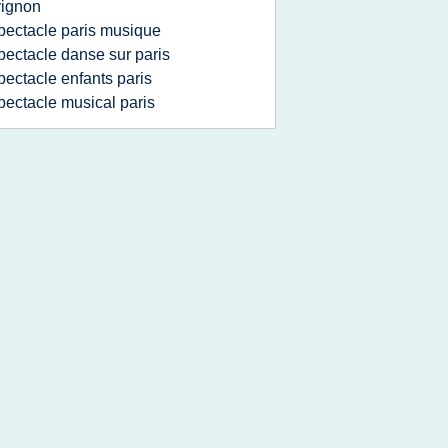
vignon
pectacle paris musique
pectacle danse sur paris
pectacle enfants paris
pectacle musical paris