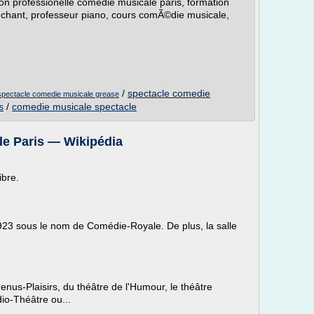
ion professionelle comédie musicale paris, formation
, chant, professeur piano, cours comÃ©die musicale,
/
spectacle comedie
spectacle comedie musicale grease
/
comedie musicale spectacle
s
 de Paris — Wikipédia
ibre.
923 sous le nom de Comédie-Royale. De plus, la salle
us-Plaisirs, du théâtre de l'Humour, le théâtre
io-Théâtre ou...