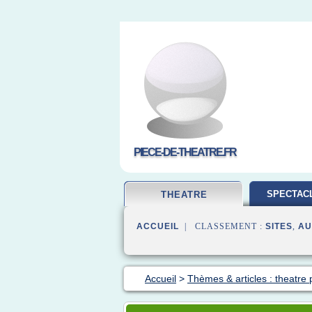
PIECE-DE-THEATRE.FR
SPECTACL
THEATRE
ACCUEIL
| CLASSEMENT :
SITES
,
AU
Accueil
>
Thèmes & articles : theatre 