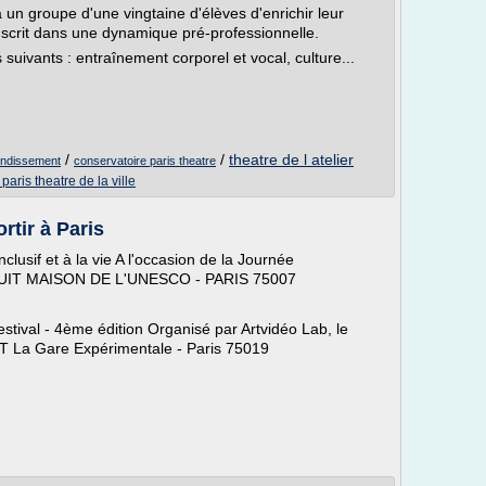
 à un groupe d'une vingtaine d'élèves d'enrichir leur
s'inscrit dans une dynamique pré-professionnelle.
uivants : entraînement corporel et vocal, culture...
/
/
theatre de l atelier
rondissement
conservatoire paris theatre
paris theatre de la ville
rtir à Paris
clusif et à la vie A l'occasion de la Journée
RATUIT MAISON DE L'UNESCO - PARIS 75007
tival - 4ème édition Organisé par Artvidéo Lab, le
IT La Gare Expérimentale - Paris 75019