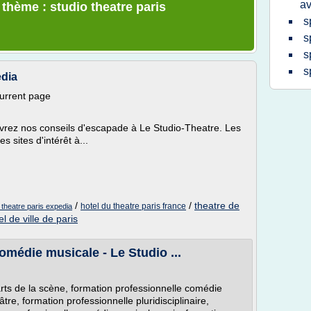
a
 thème : studio theatre paris
s
s
s
s
edia
current page
vrez nos conseils d'escapade à Le Studio-Theatre. Les
s sites d'intérêt à...
/
/
theatre de
hotel du theatre paris france
 theatre paris expedia
el de ville de paris
omédie musicale - Le Studio ...
arts de la scène, formation professionnelle comédie
tre, formation professionnelle pluridisciplinaire,