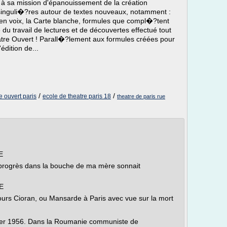
re à sa mission d'épanouissement de la création
s singuli�?res autour de textes nouveaux, notamment :
e en voix, la Carte blanche, formules que compl�?tent
e du travail de lectures et de découvertes effectué tout
âtre Ouvert ! Parall�?lement aux formules créées pour
édition de...
/
/
e ouvert paris
ecole de theatre paris 18
theatre de paris rue
E
 progrès dans la bouche de ma mère sonnait
E
ours Cioran, ou Mansarde à Paris avec vue sur la mort
vier 1956. Dans la Roumanie communiste de