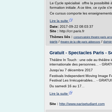
Le Cycle spécialisé offre la possibilité
formation initiale. A ce titre, ce cycle 
Ce cursus comporte les enseignements s
Lire la suite
Date:
2017-09-22 08:03:37
Site :
http://crr.paris.fr
Thèmes liés :
conservatoire theatre paris ar
paris
/
/
danse 
theatre de la ville paris abbesses
Gratuit - Spectacles Paris - So
Théâtre In Touch : une ode au théâtre in
internationale des personnes... - G
Jusqu'au 7 décembre 2017
Festivals Independent Moving Image Fes
Festival Les Irrécupérables... - GRATU
Du samedi 16 au 17...
Lire la suite
Site :
http://www.parisetudiant.com