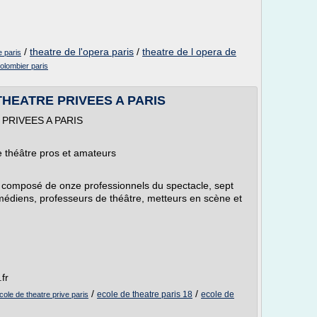
/
theatre de l'opera paris
/
theatre de l opera de
e paris
colombier paris
THEATRE PRIVEES A PARIS
PRIVEES A PARIS
de théâtre pros et amateurs
tif composé de onze professionnels du spectacle, sept
édiens, professeurs de théâtre, metteurs en scène et
fr
/
/
ecole de theatre paris 18
ecole de
cole de theatre prive paris