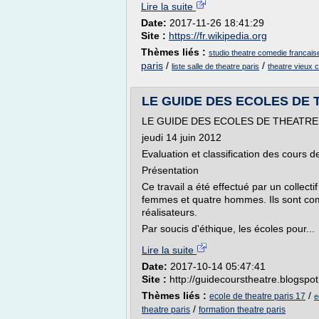
Lire la suite
Date:
2017-11-26 18:41:29
Site :
https://fr.wikipedia.org
Thèmes liés :
studio theatre comedie francais
paris
/
/
liste salle de theatre paris
theatre vieux 
LE GUIDE DES ECOLES DE 
LE GUIDE DES ECOLES DE THEATRE 
jeudi 14 juin 2012
Evaluation et classification des cours 
Présentation
Ce travail a été effectué par un collec
femmes et quatre hommes. Ils sont com
réalisateurs.
Par soucis d'éthique, les écoles pour...
Lire la suite
Date:
2017-10-14 05:47:41
Site :
http://guidecourstheatre.blogspot.
Thèmes liés :
/
ecole de theatre paris 17
e
/
theatre paris
formation theatre paris